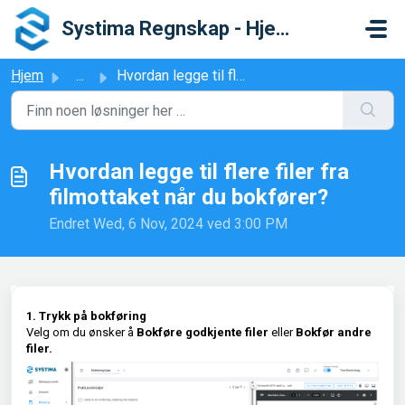
Gå til hovedinnhold
Systima Regnskap - Hjelpesenter
Hjem
...
Hvordan legge til flere filer fra filmottaket når du bokf...
Hvordan legge til flere filer fra
filmottaket når du bokfører?
Endret Wed, 6 Nov, 2024 ved 3:00 PM
1. Trykk på bokføring
Velg om du ønsker å
Bokføre godkjente filer
eller
Bokfør andre
filer.