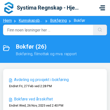
Gå til hovedinnhold
Systima Regnskap - Hjelpesenter
Hjem
Kunnskapsbase
Bokføring
Bokfør
Bokfør (26)
Bokføring, filmottak og mva. rapport
Avdeling og prosjekt i bokføring
Endret Fri, 27 Feb ved 2:28 PM
Bokføre ved årsskiftet
Endret Wed, 26 Nov, 2025 ved 2:40 PM