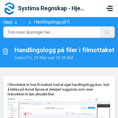
Gå til hovedinnhold
Systima Regnskap - Hjelpesenter
Hjem
...
Handlingslogg på filer i filmottaket
Handlingslogg på filer i filmottaket
Endret Fri, 29 Mai ved 10:18 AM
I filmottaket er hver fil markert med et eget handlingslogg-ikon. Ved
å klikke på ikonet åpnes et detaljert loggvindu som viser
historikken til den aktuelle filen.