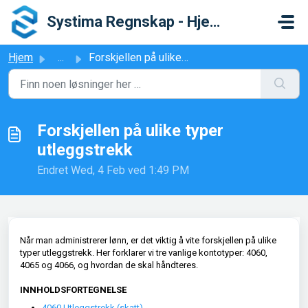
Gå til hovedinnhold
Systima Regnskap - Hjelpesenter
Hjem
...
Forskjellen på ulike typer utleggstrekk
Forskjellen på ulike typer
utleggstrekk
Endret Wed, 4 Feb ved 1:49 PM
Når man administrerer lønn, er det viktig å vite forskjellen på ulike
typer utleggstrekk. Her forklarer vi tre vanlige kontotyper: 4060,
4065 og 4066, og hvordan de skal håndteres.
INNHOLDSFORTEGNELSE
4060 Utleggstrekk (skatt)