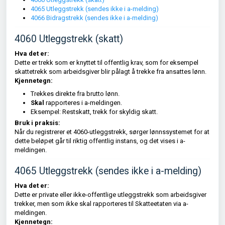
4065 Utleggstrekk (sendes ikke i a-melding)
4066 Bidragstrekk (sendes ikke i a-melding)
4060 Utleggstrekk (skatt)
Hva det er:
Dette er trekk som er knyttet til offentlig krav, som for eksempel
skattetrekk som arbeidsgiver blir pålagt å trekke fra ansattes lønn.
Kjennetegn:
Trekkes direkte fra brutto lønn.
Skal
rapporteres i a-meldingen.
Eksempel: Restskatt, trekk for skyldig skatt.
Bruk i praksis:
Når du registrerer et 4060-utleggstrekk, sørger lønnssystemet for at
dette beløpet går til riktig offentlig instans, og det vises i a-
meldingen.
4065 Utleggstrekk (sendes ikke i a-melding)
Hva det er:
Dette er private eller ikke-offentlige utleggstrekk som arbeidsgiver
trekker, men som ikke skal rapporteres til Skatteetaten via a-
meldingen.
Kjennetegn: