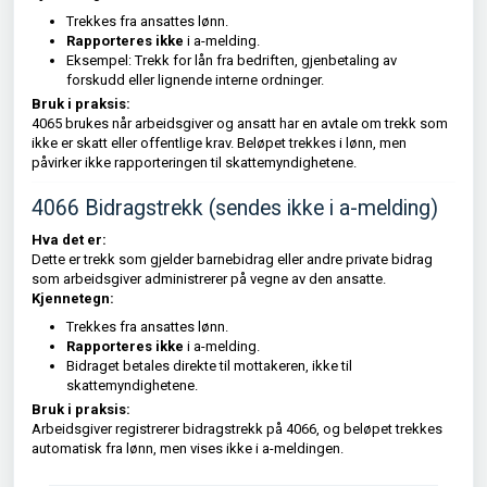
Trekkes fra ansattes lønn.
Rapporteres ikke
i a-melding.
Eksempel: Trekk for lån fra bedriften, gjenbetaling av
forskudd eller lignende interne ordninger.
Bruk i praksis:
4065 brukes når arbeidsgiver og ansatt har en avtale om trekk som
ikke er skatt eller offentlige krav. Beløpet trekkes i lønn, men
påvirker ikke rapporteringen til skattemyndighetene.
4066 Bidragstrekk (sendes ikke i a-melding)
Hva det er:
Dette er trekk som gjelder barnebidrag eller andre private bidrag
som arbeidsgiver administrerer på vegne av den ansatte.
Kjennetegn:
Trekkes fra ansattes lønn.
Rapporteres ikke
i a-melding.
Bidraget betales direkte til mottakeren, ikke til
skattemyndighetene.
Bruk i praksis:
Arbeidsgiver registrerer bidragstrekk på 4066, og beløpet trekkes
automatisk fra lønn, men vises ikke i a-meldingen.