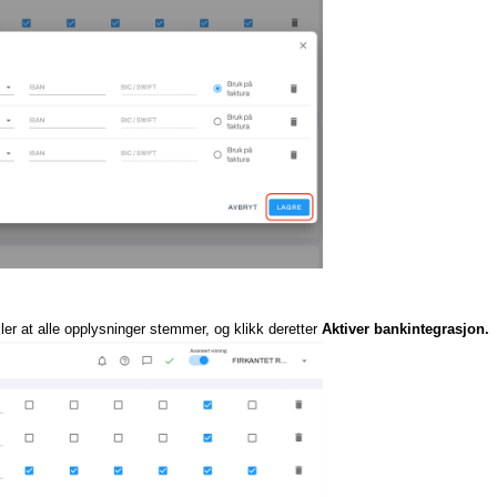
er at alle opplysninger stemmer, og klikk deretter
Aktiver bankintegrasjon.