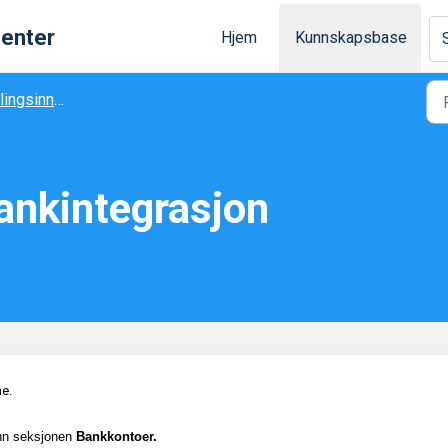
senter
Hjem
Kunnskapsbase
sinnstillinger
bankintegrasjon
ne.
nn seksjonen
Bankkontoer.