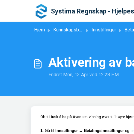
Gå til hovedinnhold
Systima Regnskap - Hjelpe
Hjem
Kunnskapsbase
Innstillinger
Betaling
Aktivering av 
Endret Mon, 13 Apr ved 12:28 PM
Obs!
Husk å ha på Avansert visning øverst i høyre hjør
1.
Gå til
Innstillinger → Betalingsinnstillinger
og fi