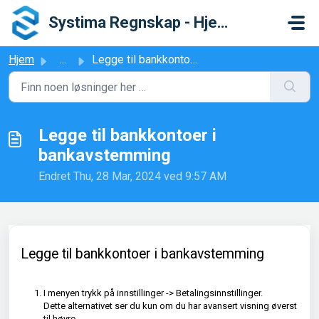
Gå til hovedinnhold
Systima Regnskap - Hjelpesenter
Hjem
...
Legge til bankkontoer i bankavstemming
Legge til bankkontoer i
bankavstemming
Endret Thu, 28 Mar, 2024 ved 9:57 AM
Legge til bankkontoer i bankavstemming
I menyen trykk på innstillinger -> Betalingsinnstillinger.
Dette alternativet ser du kun om du har avansert visning øverst
til høyre.