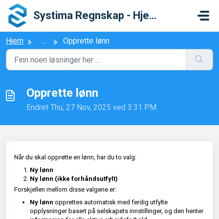
Gå til hovedinnhold
Systima Regnskap - Hjelpesenter
Hjem
...
Opprette lønn
Opprette lønn
Endret Thu, 27 Nov, 2025 ved 3:31 PM
Når du skal opprette en lønn, har du to valg:
Ny lønn
Ny lønn (ikke forhåndsutfylt)
Forskjellen mellom disse valgene er:
Ny lønn
opprettes automatisk med ferdig utfylte
opplysninger basert på selskapets innstillinger, og den henter